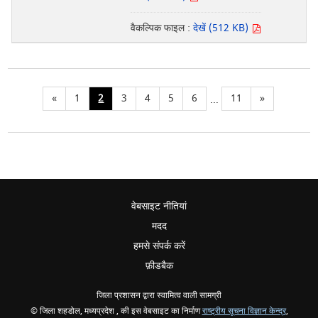
वैकल्पिक फाइल :
देखें (512 KB)
«
1
2
3
4
5
6
11
»
...
वेबसाइट नीतियां
मदद
हमसे संपर्क करें
फ़ीडबैक
जिला प्रशासन द्वारा स्वामित्व वाली सामग्री
© जिला शहडोल, मध्यप्रदेश , की इस वेबसाइट का निर्माण
राष्ट्रीय सूचना विज्ञान केन्द्र
,