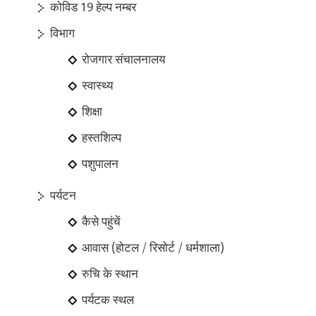
कोविड 19 हेल्‍प नम्‍बर
विभाग
रोजगार संचालनालय
स्वास्थ्य
शिक्षा
हस्तशिल्प
पशुपालन
पर्यटन
कैसे पहुंचें
आवास (होटल / रिसोर्ट / धर्मशाला)
रुचि के स्थान
पर्यटक स्थल