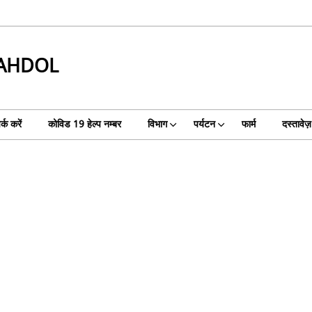
HAHDOL
्क करें
कोविड 19 हेल्‍प नम्‍बर
विभाग
पर्यटन
फार्म
दस्तावेज़